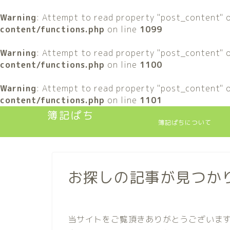
Warning
: Attempt to read property "post_content" o
content/functions.php
on line
1099
Warning
: Attempt to read property "post_content" o
content/functions.php
on line
1100
Warning
: Attempt to read property "post_content" o
content/functions.php
on line
1101
簿記ぱち
簿記ぱちについて
お探しの記事が見つか
当サイトをご覧頂きありがとうございま