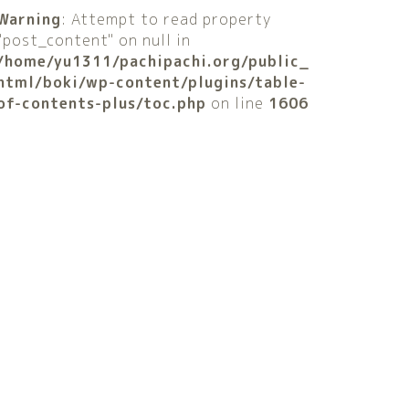
Warning
: Attempt to read property
"post_content" on null in
/home/yu1311/pachipachi.org/public_
html/boki/wp-content/plugins/table-
of-contents-plus/toc.php
on line
1606