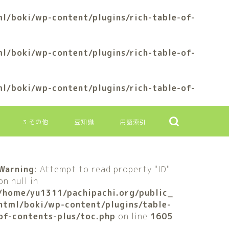
l/boki/wp-content/plugins/rich-table-of-
l/boki/wp-content/plugins/rich-table-of-
l/boki/wp-content/plugins/rich-table-of-
3.その他
豆知識
用語索引
Warning
: Attempt to read property "ID"
on null in
/home/yu1311/pachipachi.org/public_
html/boki/wp-content/plugins/table-
of-contents-plus/toc.php
on line
1605